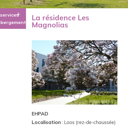
 services
La résidence Les
ébergement
Magnolias
EHPAD
Localisation
: Loos (rez-de-chaussée)